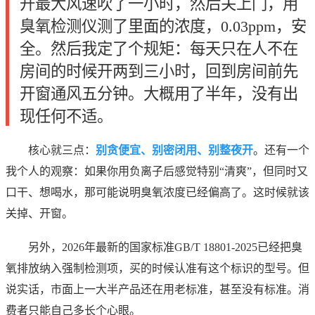
开最大风速吹了一小时，然后关上门，用
臭氧检测仪测了里面的浓度，0.03ppm，安
全。然后我定了个规矩：每天只在人不在
房间的时候开两到三小时，回到房间前先
开窗通风五分钟。大概用了半年，没有出
现任何不适。
核心就三点：
别贪便宜、别密闭用、别整夜开
。还有一个
我个人的观察：如果你用负离子后感觉特别“清爽”，但同时又
口干、想喝水，那可能说明臭氧浓度已经偏高了。这时候就该
关掉、开窗。
另外，2026年最新的国家标准GB/T 18801-2025已经把臭
氧排放纳入强制检测项，买的时候认准有这个标识的型号。但
说实话，市面上一大半产品还在用老标准，甚至没有标准。消
费者只能自己多长个心眼。