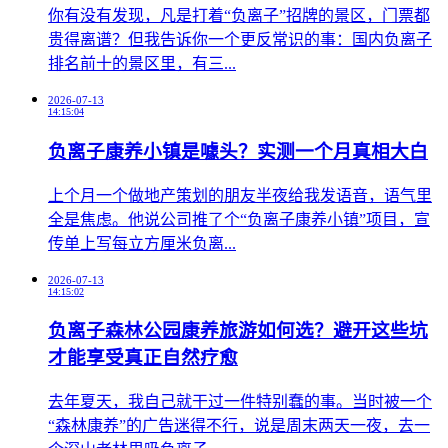
​你有没有发现，凡是打着“负离子”招牌的景区，门票都
贵得离谱？但我告诉你一个更反常识的事：国内负离子
排名前十的景区里，有三...
2026-07-13
14:15:04
负离子康养小镇是噱头？实测一个月真相大白
​上个月一个做地产策划的朋友半夜给我发语音，语气里
全是焦虑。他说公司推了个“负离子康养小镇”项目，宣
传单上写每立方厘米负离...
2026-07-13
14:15:02
负离子森林公园康养旅游如何选？避开这些坑
才能享受真正自然疗愈
​去年夏天，我自己就干过一件特别蠢的事。当时被一个
“森林康养”的广告迷得不行，说是周末两天一夜，去一