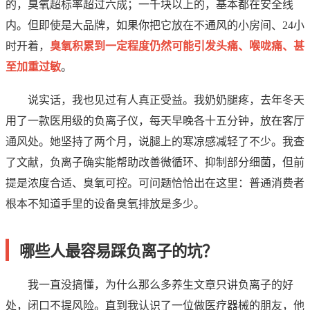
的，臭氧超标率超过六成；一千块以上的，基本都在安全线
内。但即使是大品牌，如果你把它放在不通风的小房间、24小
时开着，
臭氧积累到一定程度仍然可能引发头痛、喉咙痛、甚
至加重过敏
。
说实话，我也见过有人真正受益。我奶奶腿疼，去年冬天
用了一款医用级的负离子仪，每天早晚各十五分钟，放在客厅
通风处。她坚持了两个月，说腿上的寒凉感减轻了不少。我查
了文献，负离子确实能帮助改善微循环、抑制部分细菌，但前
提是浓度合适、臭氧可控。可问题恰恰出在这里：普通消费者
根本不知道手里的设备臭氧排放是多少。
哪些人最容易踩负离子的坑？
我一直没搞懂，为什么那么多养生文章只讲负离子的好
处，闭口不提风险。直到我认识了一位做医疗器械的朋友，他