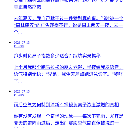
负离子森林公园康养旅游如何选？避开这些坑才能享受
真正自然疗愈
去年夏天，我自己就干过一件特别蠢的事。当时被一个
“森林康养”的广告迷得不行，说是周末两天一夜，去一
个...
2026-07-13
14:15:01
跑步时负离子指数多少适合？踩坑实录揭秘
上个月我那个跑马拉松的朋友老赵，半夜给我发语音，
语气特别无语：“兄弟，我今天差点跑进急诊室。”我吓
了...
2026-07-13
14:15:00
雨后空气为何特别清新？揭秘负离子浓度激增的真相
你有没有发现一个奇怪的现象——每次下完雨，尤其是
夏天的雷阵雨过后，走出门那股空气简直像被洗过一