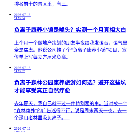
排名前十的景区里，有三...
2026-07-13
14:15:04
负离子康养小镇是噱头？实测一个月真相大白
​上个月一个做地产策划的朋友半夜给我发语音，语气里
全是焦虑。他说公司推了个“负离子康养小镇”项目，宣
传单上写每立方厘米负离...
2026-07-13
14:15:02
负离子森林公园康养旅游如何选？避开这些坑
才能享受真正自然疗愈
​去年夏天，我自己就干过一件特别蠢的事。当时被一个
“森林康养”的广告迷得不行，说是周末两天一夜，去一
个深山老林里吸负离子。...
2026-07-13
14:15:02