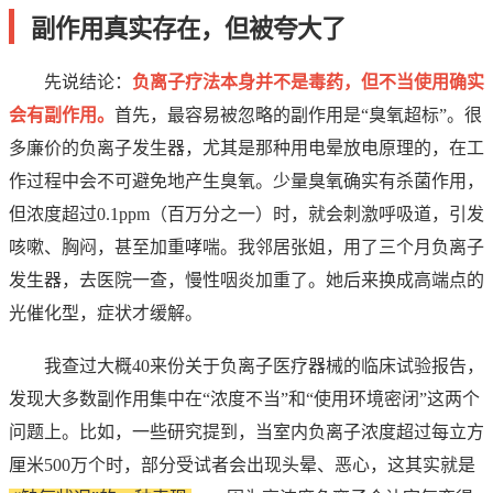
副作用真实存在，但被夸大了
先说结论：
负离子疗法本身并不是毒药，但不当使用确实
会有副作用。
首先，最容易被忽略的副作用是“臭氧超标”。很
多廉价的负离子发生器，尤其是那种用电晕放电原理的，在工
作过程中会不可避免地产生臭氧。少量臭氧确实有杀菌作用，
但浓度超过0.1ppm（百万分之一）时，就会刺激呼吸道，引发
咳嗽、胸闷，甚至加重哮喘。我邻居张姐，用了三个月负离子
发生器，去医院一查，慢性咽炎加重了。她后来换成高端点的
光催化型，症状才缓解。
我查过大概40来份关于负离子医疗器械的临床试验报告，
发现大多数副作用集中在“浓度不当”和“使用环境密闭”这两个
问题上。比如，一些研究提到，当室内负离子浓度超过每立方
厘米500万个时，部分受试者会出现头晕、恶心，这其实就是