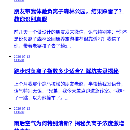
朋友带我体验负离子森林公园，结果踩雷了？
教你识别真假
前几天一个做设计的朋友发来微信，语气特别冲：“你不
是说负离子森林公园康养旅游推荐很靠谱吗？我信了
你，带着老婆孩子去了趟x...
2026-07-13
14:15:01
跑步时负离子指数多少适合？踩坑实录揭秘
上个月我那个跑马拉松的朋友老赵，半夜给我发语音，
语气特别无语：“兄弟，我今天差点跑进急诊室。”我吓
了一跳，以为他撞车了。...
2026-07-13
14:15:00
雨后空气为何特别清新？揭秘负离子浓度激增