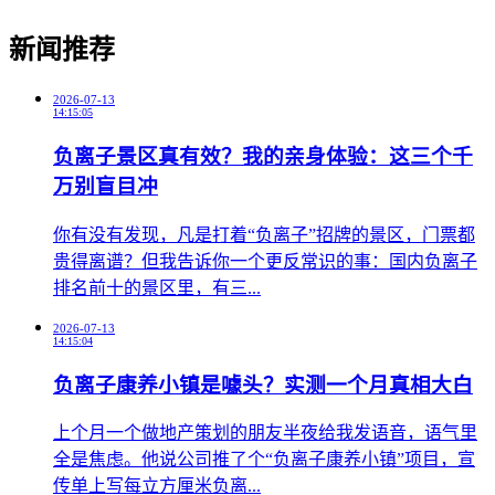
新闻推荐
2026-07-13
14:15:05
负离子景区真有效？我的亲身体验：这三个千
万别盲目冲
​你有没有发现，凡是打着“负离子”招牌的景区，门票都
贵得离谱？但我告诉你一个更反常识的事：国内负离子
排名前十的景区里，有三...
2026-07-13
14:15:04
负离子康养小镇是噱头？实测一个月真相大白
​上个月一个做地产策划的朋友半夜给我发语音，语气里
全是焦虑。他说公司推了个“负离子康养小镇”项目，宣
传单上写每立方厘米负离...