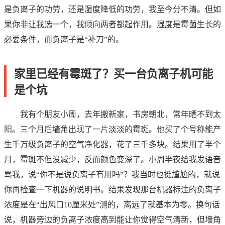
是负离子的功劳，还是湿度降低的功劳，我至今分不清。但如
果你非让我选一个，我倾向两者都起作用。湿度是霉菌生长的
必要条件，而负离子是“补刀”的。
家里已经有霉斑了？买一台负离子机可能
是个坑
我有个朋友小周，去年搬新家，书房朝北，常年晒不到太
阳。三个月后墙角出现了一片淡淡的霉斑。他买了个号称能产
生千万级负离子的空气净化器，花了三千多块。结果用了半个
月，霉斑不但没减少，反而颜色变深了。小周半夜给我发语音
骂我，说“你不是说负离子有用吗”？我当时也挺尴尬的，就说
你再检查一下机器的说明书。结果发现那台机器标注的负离子
浓度是在“出风口10厘米处”测的，离远了就基本为零。换句话
说，机器旁边的负离子浓度高到能让你觉得空气清新，但墙角