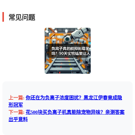
常见问题
上一篇:
你还在为负离子浓度困扰？黑龙江伊春竟成隐
形冠军
下一篇:
花500块买负离子机真能除宠物异味？亲测答案
出乎意料