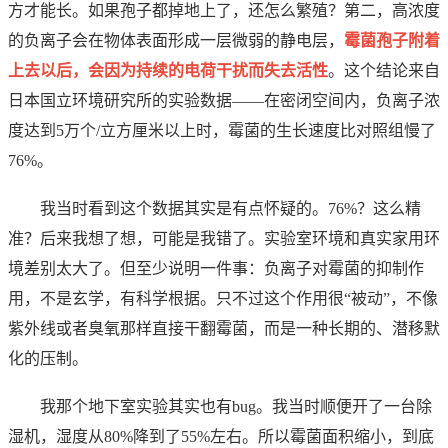
方才能长。如果孢子都掉地上了，还怎么繁殖？第二，高浓度
的负离子会在物体表面形成一层微弱的静电层，
霉菌孢子附着
上去以后，会因为持续的电荷干扰而失去活性
。这个结论来自
日本国立环境研究所的实验数据——在密闭空间内，负离子浓
度达到5万个/立方厘米以上时，霉菌的生长速度比对照组慢了
76%。
我当时看到这个数据其实是有点怀疑的。76%？这么精
准？后来我想了想，可能是我错了。实验室环境和真实家用环
境差别太大了。但至少说明一件事：负离子对霉菌的抑制作
用，不是玄学，有科学根据。只不过这个作用很“被动”，不像
紫外线或者臭氧那样直接干翻霉菌，而是一种长期的、潜移默
化的压制。
我那个地下室实验其实也有bug。我当时顺便开了一台除
湿机，湿度从80%降到了55%左右。所以霉菌面积缩小，到底