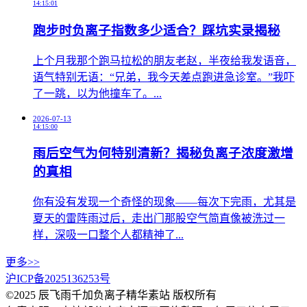
14:15:01
跑步时负离子指数多少适合？踩坑实录揭秘
上个月我那个跑马拉松的朋友老赵，半夜给我发语音，
语气特别无语：“兄弟，我今天差点跑进急诊室。”我吓
了一跳，以为他撞车了。...
2026-07-13
14:15:00
雨后空气为何特别清新？揭秘负离子浓度激增
的真相
你有没有发现一个奇怪的现象——每次下完雨，尤其是
夏天的雷阵雨过后，走出门那股空气简直像被洗过一
样，深吸一口整个人都精神了...
更多>>
沪ICP备2025136253号
©2025 辰飞雨千加负离子精华素站 版权所有