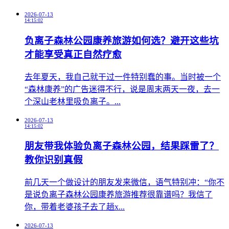
2026-07-13
14:15:02
负离子森林公园康养旅游如何选？避开这些坑
才能享受真正自然疗愈
​去年夏天，我自己就干过一件特别蠢的事。当时被一个
“森林康养”的广告迷得不行，说是周末两天一夜，去一
个深山老林里吸负离子。...
2026-07-13
14:15:02
朋友带我体验负离子森林公园，结果踩雷了？
教你识别真假
前几天一个做设计的朋友发来微信，语气特别冲：“你不
是说负离子森林公园康养旅游推荐很靠谱吗？我信了
你，带着老婆孩子去了趟x...
2026-07-13