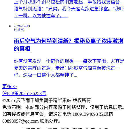
上个月我那个跑马拉松的朋友老赵，半夜给我发语音，
语气特别无语：“兄弟，我今天差点跑进急诊室。”我吓
了一跳，以为他撞车了。...
2026-07-13
14:15:00
雨后空气为何特别清新？揭秘负离子浓度激增
的真相
你有没有发现一个奇怪的现象——每次下完雨，尤其是
夏天的雷阵雨过后，走出门那股空气简直像被洗过一
样，深吸一口整个人都精神了...
更多>>
沪ICP备2025136253号
©2025 辰飞雨千加负离子精华素站 版权所有
免责声明：本站部分内容来源于网络整理，仅用于信息展示。
如有侵权或信息有误，请通过电话 18691394093 或邮箱
80893057@qq.com 联系处理。