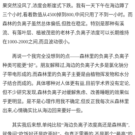
果突然没风了,浓度会断崖式下跌。我有一天下午在海边蹲了
三个小时,看着数值从4500掉到800,中间只用了不到一小时。而
森林的负离子虽然总体偏低,但胜在稳定。特别是那种有溪
流、有落叶层、植被茂密的老林子,负离子浓度可以长期维持
在1000-2000之间,而且波动很小。
再说一个我完全没想到的点——森林里的负离子,负离子
种类可能更“好”。朋友解释过,海边的负离子大多是氯化钠分
子带电形成的,而森林里的负离子主要是由植物挥发物和水分
子结合而成的。具体哪种对人体更有益,目前学术界没有定论,
但不少研究发现,森林负离子对缓解焦虑、改善睡眠的效果似
乎更明显。是不是心理作用我不确定,但反正我每次从森林里
出来,心情确实比从海边回来要好一些。
其实我后来想,单纯比较“海边负离子浓度高还是森林高”,
就像问“吃饭好还是吃面好”。你真正需要的,不是那个“最高”的