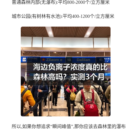
普通森林内部(无瀑布):平均800-2000个/立方厘米
城市公园(有树林有水池):平均400-1200个/立方厘米
所以,如果你想追求“瞬间峰值”,那你应该去森林里的瀑布