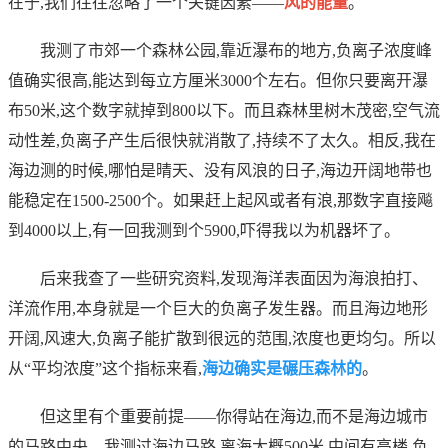
在于,我们往往忽略了一个关键因素——
风的能量
。
我测了市郊一个森林公园,靠近瀑布的地方,负离子浓度峰
值确实很高,能达到每立方厘米3000个左右。但你只要离开瀑
布50米,这个数字就掉到800以下。而且森林里树木茂密,空气流
动性差,负离子产生后很快就消散了,持续不了太久。相反,我在
海边测的时候,哪怕是晴天、没有风浪的日子,海边开阔地带也
能稳定在1500-2500个。如果赶上起风或者有浪,那数字直接飚
到4000以上,有一回我测到个5900,吓得我以为机器坏了。
后来我查了一些研究资料,发现海洋表面因为海浪拍打、
洋流作用,本身就是一个巨大的负离子发生器。而且海边地形
开阔,风速大,负离子能扩散到很远的范围,浓度也更均匀。所以
从“平均浓度”这个指标来看,
海边确实是碾压森林的
。
但这里有个重要前提——你得站在海边,而不是海边城市
的马路中央。我测过海边马路,离海大概500米,中间有高楼,负