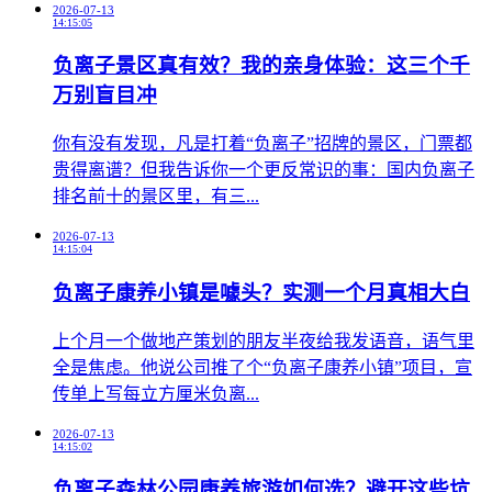
2026-07-13
14:15:05
负离子景区真有效？我的亲身体验：这三个千
万别盲目冲
​你有没有发现，凡是打着“负离子”招牌的景区，门票都
贵得离谱？但我告诉你一个更反常识的事：国内负离子
排名前十的景区里，有三...
2026-07-13
14:15:04
负离子康养小镇是噱头？实测一个月真相大白
​上个月一个做地产策划的朋友半夜给我发语音，语气里
全是焦虑。他说公司推了个“负离子康养小镇”项目，宣
传单上写每立方厘米负离...
2026-07-13
14:15:02
负离子森林公园康养旅游如何选？避开这些坑