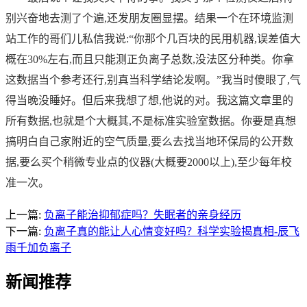
别兴奋地去测了个遍,还发朋友圈显摆。结果一个在环境监测
站工作的哥们儿私信我说:“你那个几百块的民用机器,误差值大
概在30%左右,而且只能测正负离子总数,没法区分种类。你拿
这数据当个参考还行,别真当科学结论发啊。”我当时傻眼了,气
得当晚没睡好。但后来我想了想,他说的对。我这篇文章里的
所有数据,也就是个大概其,不是标准实验室数据。你要是真想
搞明白自己家附近的空气质量,要么去找当地环保局的公开数
据,要么买个稍微专业点的仪器(大概要2000以上),至少每年校
准一次。
上一篇:
负离子能治抑郁症吗？失眠者的亲身经历
下一篇:
负离子真的能让人心情变好吗？科学实验揭真相-辰飞
雨千加负离子
新闻推荐