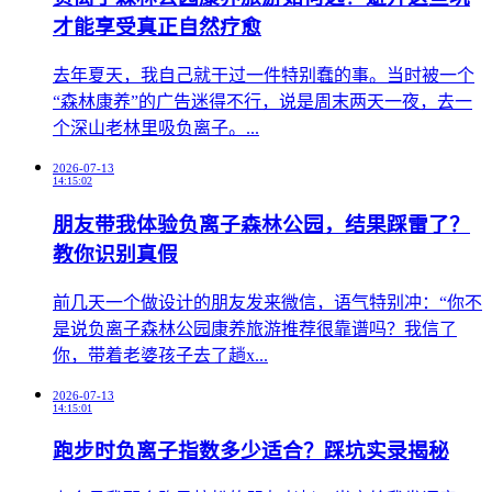
才能享受真正自然疗愈
​去年夏天，我自己就干过一件特别蠢的事。当时被一个
“森林康养”的广告迷得不行，说是周末两天一夜，去一
个深山老林里吸负离子。...
2026-07-13
14:15:02
朋友带我体验负离子森林公园，结果踩雷了？
教你识别真假
前几天一个做设计的朋友发来微信，语气特别冲：“你不
是说负离子森林公园康养旅游推荐很靠谱吗？我信了
你，带着老婆孩子去了趟x...
2026-07-13
14:15:01
跑步时负离子指数多少适合？踩坑实录揭秘