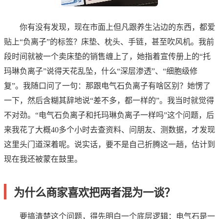
你有没有发现，现在市面上但凡跟养生沾边的东西，都爱
贴上“负离子”的标签？床垫、枕头、手链，甚至吹风机。我前
段时间就被一个卖床垫的销售缠上了，她指着宣传册上的“托
玛琳负离子”说得天花乱坠，什么“深层渗透”、“细胞级修
复”。我随口问了一句：那跟电气石负离子有啥区别？她愣了
一下，然后含糊其辞地说“差不多，都一样的”。我当时就觉得
不对劲。“电气石负离子和托玛琳负离子一样吗”这个问题，后
来我花了大概40多个小时去查资料、问朋友、测数据，才发现
这里头门道深着呢。说实话，要不是自己折腾这一趟，估计到
现在我还被蒙在鼓里。
为什么商家喜欢把两者混为一谈？
要搞清楚这个问题，得先明白一个底层逻辑：电气石是一