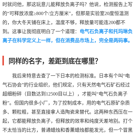
时就问他，那这玩意儿能释放负离子吗？他说，检测报告上写
的“可释放浓度≥800个/立方厘米”，但那是实验室20度恒温测
的，你大冬天铺在床上，温度不够，释放量可能连200都不
到。这事让我彻底明白了一个道理：
电气石负离子和托玛琳负
离子在科学定义上一样，但在消费品市场上，完全是两码事。
同样的名字，差距到底在哪里？
我后来特意去查了一下日本的检测标准。日本有个叫“电
气石协会”的行业组织，他们规定，只有天然电气石矿石经过
超细粉碎（目数达到12500目以上），才能叫“电气石负离子
粉”。但国内很多小厂，为了控制成本，用的电气石原矿杂质
多、颗粒粗，甚至直接拿人造陶瓷来替代。这两种东西压在一
起，它都能释放负离子，但释放的效率和纯度天差地别。打个
不太恰当的比方，普通蜡烛和香薰蜡烛都能发光，但一个冒黑