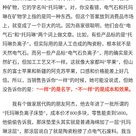
种矿物，它的学名叫“托玛琳”。对，你没看错，电气石和托玛
琳在矿物学上指的是同一种东西。但这个答案放到消费品市场
上，就变成了一个巨大的坑。因为商家很聪明，他们会在“电
气石”和“托玛琳”两个词上做文章。比如，有些产品标的是“托
玛琳负离子”，但实际用的是人工合成的陶瓷粉，根本就不是
天然电气石。而另一些产品标“电气石负离子”，用的确实是天
然矿石，但加工工艺又不一样。这就像大家都叫“苹果”，但山
东的富士苹果和新疆的阿克苏苹果，口感和价格能差上好几
倍。所以，当销售告诉你“一样”的时候，她可能没说谎，但她
没告诉你的是：
“一样”的是名字，“不一样”的是成本和效果。
我有个做家居代购的朋友阿杰，他去年进了一批所谓的
“托玛琳负离子床垫”，成本价才800多块，零售能卖到5800。
他偷偷告诉我，那床垫里头其实就是普通海绵加了一层“托玛
琳涂层”，那涂层说白了就是陶瓷粉掺了点电气石废料。我当