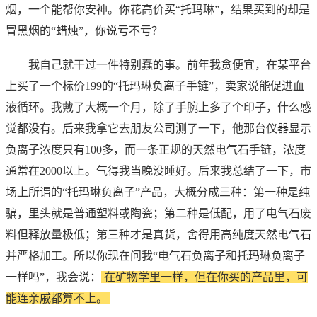
烟，一个能帮你安神。你花高价买“托玛琳”，结果买到的却是
冒黑烟的“蜡烛”，你说亏不亏？
我自己就干过一件特别蠢的事。前年我贪便宜，在某平台
上买了一个标价199的“托玛琳负离子手链”，卖家说能促进血
液循环。我戴了大概一个月，除了手腕上多了个印子，什么感
觉都没有。后来我拿它去朋友公司测了一下，他那台仪器显示
负离子浓度只有100多，而一条正规的天然电气石手链，浓度
通常在2000以上。气得我当晚没睡好。后来我总结了一下，市
场上所谓的“托玛琳负离子”产品，大概分成三种：第一种是纯
骗，里头就是普通塑料或陶瓷；第二种是低配，用了电气石废
料但释放量极低；第三种才是真货，舍得用高纯度天然电气石
并严格加工。所以你现在问我“电气石负离子和托玛琳负离子
一样吗”，我会说：
在矿物学里一样，但在你买的产品里，可
能连亲戚都算不上。