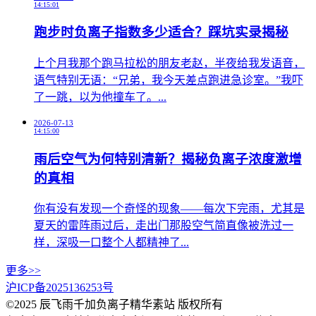
14:15:01
跑步时负离子指数多少适合？踩坑实录揭秘
上个月我那个跑马拉松的朋友老赵，半夜给我发语音，
语气特别无语：“兄弟，我今天差点跑进急诊室。”我吓
了一跳，以为他撞车了。...
2026-07-13
14:15:00
雨后空气为何特别清新？揭秘负离子浓度激增
的真相
你有没有发现一个奇怪的现象——每次下完雨，尤其是
夏天的雷阵雨过后，走出门那股空气简直像被洗过一
样，深吸一口整个人都精神了...
更多>>
沪ICP备2025136253号
©2025 辰飞雨千加负离子精华素站 版权所有