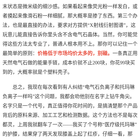
末状态是微米级的细沙感。如果看起来像荧光粉一样发白，或
者摸起来像滑石粉一样细腻，那大概率是掺了东西。第三个办
法，也是最直接的办法，要求对方提供“X射线衍射图谱”，这
玩意儿能直接告诉你里头含不含电气石晶体。当然，你可能觉
得这些方法太专业了，普通人根本用不上。那你可以记住一个
最简单的原则：
价格低于市场均价太多的，别碰。
一条真正用
天然电气石做的能量手链，成本价就不止200块，你花99块买
到的，大概率就是个塑料壳子。
总之，我现在每次看到有人纠结“电气石负离子和托玛琳
负离子一样吗”这个问题，我都会劝他别在名字上钻牛角尖。
名字只是一个代号，真正值得你花时间的，是搞清楚那个产品
背后的原料来源、加工工艺和检测数据。这个方法也不是每次
都灵，上周我就翻车了一次——我买了个号称“医疗级托玛琳”
的护膝，结果穿了两天发现膝盖上起了红疹，仔细一看，那