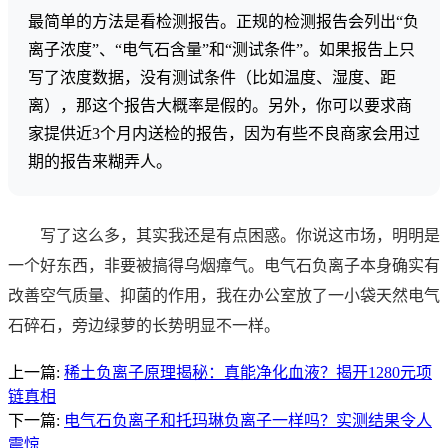
最简单的方法是看检测报告。正规的检测报告会列出“负
离子浓度”、“电气石含量”和“测试条件”。如果报告上只
写了浓度数据，没有测试条件（比如温度、湿度、距
离），那这个报告大概率是假的。另外，你可以要求商
家提供近3个月内送检的报告，因为有些不良商家会用过
期的报告来糊弄人。
写了这么多，其实我还是有点困惑。你说这市场，明明是
一个好东西，非要被搞得乌烟瘴气。电气石负离子本身确实有
改善空气质量、抑菌的作用，我在办公室放了一小袋天然电气
石碎石，旁边绿萝的长势明显不一样。
上一篇:
稀土负离子原理揭秘：真能净化血液？揭开1280元项
链真相
下一篇:
电气石负离子和托玛琳负离子一样吗？实测结果令人
震惊