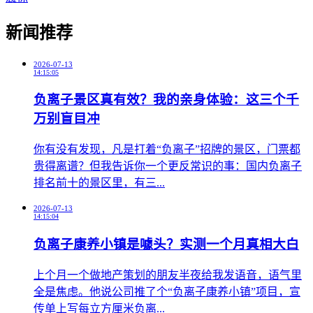
新闻推荐
2026-07-13
14:15:05
负离子景区真有效？我的亲身体验：这三个千
万别盲目冲
​你有没有发现，凡是打着“负离子”招牌的景区，门票都
贵得离谱？但我告诉你一个更反常识的事：国内负离子
排名前十的景区里，有三...
2026-07-13
14:15:04
负离子康养小镇是噱头？实测一个月真相大白
​上个月一个做地产策划的朋友半夜给我发语音，语气里
全是焦虑。他说公司推了个“负离子康养小镇”项目，宣
传单上写每立方厘米负离...