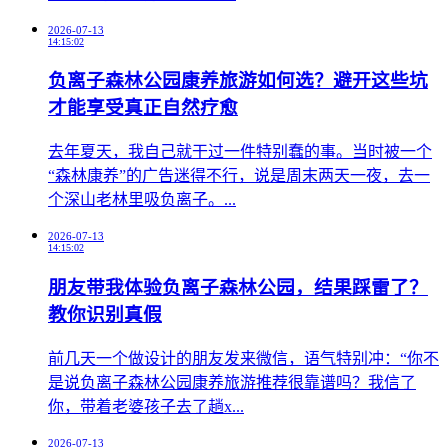
2026-07-13
14:15:02
负离子森林公园康养旅游如何选？避开这些坑
才能享受真正自然疗愈
​去年夏天，我自己就干过一件特别蠢的事。当时被一个
“森林康养”的广告迷得不行，说是周末两天一夜，去一
个深山老林里吸负离子。...
2026-07-13
14:15:02
朋友带我体验负离子森林公园，结果踩雷了？
教你识别真假
前几天一个做设计的朋友发来微信，语气特别冲：“你不
是说负离子森林公园康养旅游推荐很靠谱吗？我信了
你，带着老婆孩子去了趟x...
2026-07-13