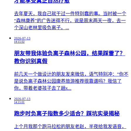
才能享受真正自然疗愈
​去年夏天，我自己就干过一件特别蠢的事。当时被一个
“森林康养”的广告迷得不行，说是周末两天一夜，去一
个深山老林里吸负离子。...
2026-07-13
14:15:02
朋友带我体验负离子森林公园，结果踩雷了？
教你识别真假
前几天一个做设计的朋友发来微信，语气特别冲：“你不
是说负离子森林公园康养旅游推荐很靠谱吗？我信了
你，带着老婆孩子去了趟x...
2026-07-13
14:15:01
跑步时负离子指数多少适合？踩坑实录揭秘
上个月我那个跑马拉松的朋友老赵，半夜给我发语音，