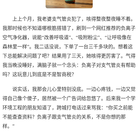
上上个月，我老婆支气管炎犯了，咳得整夜整夜睡不着。
我那时候也不知道哪根筋搭错了，刷到一个网红推荐的负离子
空气净化器，说能“改善呼吸道”、“吸附粉尘”、“让呼吸像在
森林里一样”。我二话没说，下单了一台三千多块的。想着这
下总能解决问题了吧？结果用了三天，她咳得更厉害了。气得
我当晚没睡好，满脑子就一个念头：负离子对支气管炎有帮助
吗？这玩意儿到底是不是智商税？
说实话，我那会儿心里特别没底。一边心疼钱，一边又觉
得自己像个傻子，居然被一个广告词给忽悠了。后来我一个学
环境工程的朋友知道了，跨城打电话过来骂我：“你买之前能
不能查查资料？负离子跟支气管炎的关系，不是你想的那
样。”