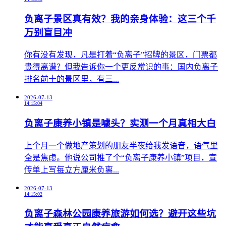
负离子景区真有效？我的亲身体验：这三个千
万别盲目冲
​你有没有发现，凡是打着“负离子”招牌的景区，门票都
贵得离谱？但我告诉你一个更反常识的事：国内负离子
排名前十的景区里，有三...
2026-07-13
14:15:04
负离子康养小镇是噱头？实测一个月真相大白
​上个月一个做地产策划的朋友半夜给我发语音，语气里
全是焦虑。他说公司推了个“负离子康养小镇”项目，宣
传单上写每立方厘米负离...
2026-07-13
14:15:02
负离子森林公园康养旅游如何选？避开这些坑