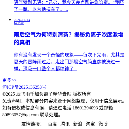
语气特别无语：“兄弟，我今天差点跑进急诊室。”我吓
了一跳，以为他撞车了。...
2026-07-13
14:15:00
雨后空气为何特别清新？揭秘负离子浓度激增
的真相
你有没有发现一个奇怪的现象——每次下完雨，尤其是
夏天的雷阵雨过后，走出门那股空气简直像被洗过一
样，深吸一口整个人都精神了...
更多>>
沪ICP备2025136253号
©2025 辰飞雨千加负离子精华素站 版权所有
免责声明：本站部分内容来源于网络整理，仅用于信息展示。
如有侵权或信息有误，请通过电话 18691394093 或邮箱
80893057@qq.com 联系处理。
友情链接：
百度
腾讯
新浪
淘宝
微博