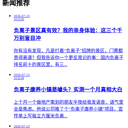
新闻推荐
2026-07-13
14:15:05
负离子景区真有效？我的亲身体验：这三个千
万别盲目冲
​你有没有发现，凡是打着“负离子”招牌的景区，门票都
贵得离谱？但我告诉你一个更反常识的事：国内负离子
排名前十的景区里，有三...
2026-07-13
14:15:04
负离子康养小镇是噱头？实测一个月真相大白
​上个月一个做地产策划的朋友半夜给我发语音，语气里
全是焦虑。他说公司推了个“负离子康养小镇”项目，宣
传单上写每立方厘米负离...
2026-07-13