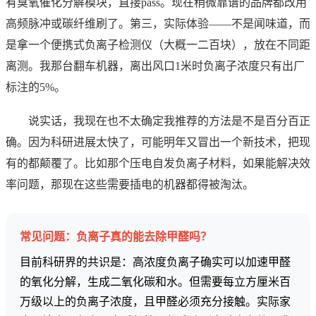
有臭氧催化分解模块，直接pass。现在稍微靠谱的品牌都改用
高频脉冲或碳纤维刷了。第三，实际体验——不是闻味道，而
是拿一个便携式负离子检测仪（大概一二百块），放在不同距
离测。我那台翻车机器，离出风口1米时负离子浓度只有出厂
标注的5%。
说实话，我现在也不太确定我推荐的方法是不是百分百正
确。因为科研进展太快了，可能明年又冒出一个新技术，把现
有的都颠覆了。比如那个压电自发负离子材料，如果能解决效
率问题，那现在这些需要插电的机器都得被淘汰。
常见问题：负离子真的能去除甲醛吗？
目前科研界的共识是：高浓度负离子确实可以加速甲醛
的氧化分解，生成二氧化碳和水。但需要每立方厘米百
万级以上的负离子浓度，且甲醛必须充分接触。实际家