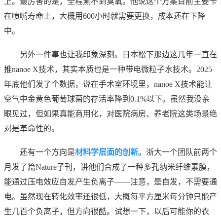
上。最厉害的是，全程测不到臭氧。他说这个方案目前主要卡
在喷嘴寿命上，大概用600小时就需要更换，成本还在下降
中。
另外一件事也让我印象深刻。日本松下那边这几年一直在
推nanoe X技术，其实本质也是一种带电微粒子水技术。2025
年底他们发了个数据，说在手术室环境里，nanoe X技术能让
空气中金黄色葡萄球菌的存活率降到0.1%以下。虽然我没亲
眼见过，但如果真能商用化，对医院病房、养老院这类场景绝
对是革命性的。
还有一个方向是
材料学层面的创新
。浙大一个团队前两个
月发了篇Nature子刊，讲他们合成了一种多孔纳米纤维素膜，
能通过压电效应自发产生负离子——注意，是自发，不需要通
电。虽然现在转化效率还很低，大概每平方厘米每分钟只能产
生几百个负离子，但方向很酷。试想一下，以后可能你的衣