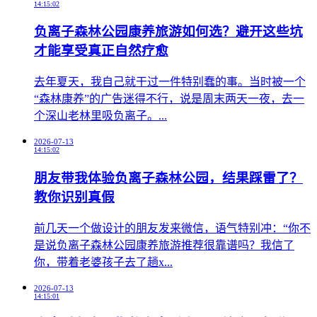
14:15:02
负离子森林公园康养旅游如何选？避开这些坑
才能享受真正自然疗愈
​去年夏天，我自己就干过一件特别蠢的事。当时被一个
“森林康养”的广告迷得不行，说是周末两天一夜，去一
个深山老林里吸负离子。...
2026-07-13
14:15:02
朋友带我体验负离子森林公园，结果踩雷了？
教你识别真假
前几天一个做设计的朋友发来微信，语气特别冲：“你不
是说负离子森林公园康养旅游推荐很靠谱吗？我信了
你，带着老婆孩子去了趟x...
2026-07-13
14:15:01