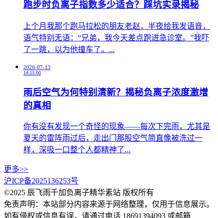
跑步时负离子指数多少适合？踩坑实录揭秘
上个月我那个跑马拉松的朋友老赵，半夜给我发语音，
语气特别无语：“兄弟，我今天差点跑进急诊室。”我吓
了一跳，以为他撞车了。...
2026-07-13
14:15:00
雨后空气为何特别清新？揭秘负离子浓度激增
的真相
你有没有发现一个奇怪的现象——每次下完雨，尤其是
夏天的雷阵雨过后，走出门那股空气简直像被洗过一
样，深吸一口整个人都精神了...
更多>>
沪ICP备2025136253号
©2025 辰飞雨千加负离子精华素站 版权所有
免责声明：本站部分内容来源于网络整理，仅用于信息展示。
如有侵权或信息有误，请通过电话 18691394093 或邮箱