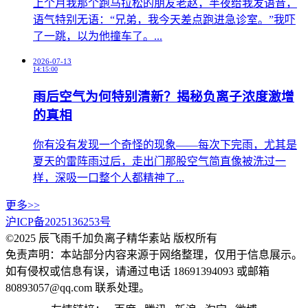
上个月我那个跑马拉松的朋友老赵，半夜给我发语音，
语气特别无语：“兄弟，我今天差点跑进急诊室。”我吓
了一跳，以为他撞车了。...
2026-07-13
14:15:00
雨后空气为何特别清新？揭秘负离子浓度激增
的真相
你有没有发现一个奇怪的现象——每次下完雨，尤其是
夏天的雷阵雨过后，走出门那股空气简直像被洗过一
样，深吸一口整个人都精神了...
更多>>
沪ICP备2025136253号
©2025 辰飞雨千加负离子精华素站 版权所有
免责声明：本站部分内容来源于网络整理，仅用于信息展示。
如有侵权或信息有误，请通过电话 18691394093 或邮箱
80893057@qq.com 联系处理。