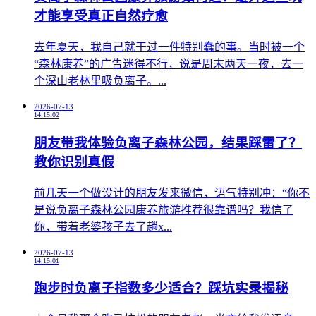
才能享受真正自然疗愈
​去年夏天，我自己就干过一件特别蠢的事。当时被一个
“森林康养”的广告迷得不行，说是周末两天一夜，去一
个深山老林里吸负离子。...
2026-07-13
14:15:02
朋友带我体验负离子森林公园，结果踩雷了？
教你识别真假
前几天一个做设计的朋友发来微信，语气特别冲：“你不
是说负离子森林公园康养旅游推荐很靠谱吗？我信了
你，带着老婆孩子去了趟x...
2026-07-13
14:15:01
跑步时负离子指数多少适合？踩坑实录揭秘