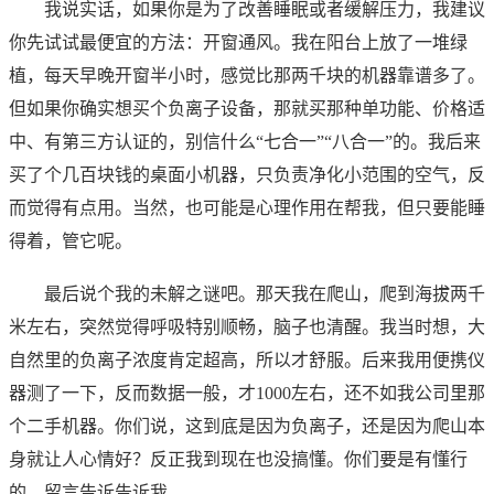
我说实话，如果你是为了改善睡眠或者缓解压力，我建议
你先试试最便宜的方法：开窗通风。我在阳台上放了一堆绿
植，每天早晚开窗半小时，感觉比那两千块的机器靠谱多了。
但如果你确实想买个负离子设备，那就买那种单功能、价格适
中、有第三方认证的，别信什么“七合一”“八合一”的。我后来
买了个几百块钱的桌面小机器，只负责净化小范围的空气，反
而觉得有点用。当然，也可能是心理作用在帮我，但只要能睡
得着，管它呢。
最后说个我的未解之谜吧。那天我在爬山，爬到海拔两千
米左右，突然觉得呼吸特别顺畅，脑子也清醒。我当时想，大
自然里的负离子浓度肯定超高，所以才舒服。后来我用便携仪
器测了一下，反而数据一般，才1000左右，还不如我公司里那
个二手机器。你们说，这到底是因为负离子，还是因为爬山本
身就让人心情好？反正我到现在也没搞懂。你们要是有懂行
的，留言告诉告诉我。