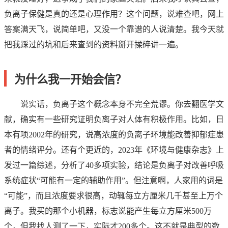
负离子保健是真的还是心理作用？这个问题，说难查吧，网上
答案满天飞，说简单吧，又没一个靠谱的人说清楚。我今天就
把我踩过的坑和后来查到的资料掰开揉碎讲一遍。
为什么我一开始会信？
说实话，负离子这个概念本身不完全荒谬。你去翻医学文
献，确实有一些研究证明负离子对人体有积极作用。比如，日
本有项2002年的研究，说高浓度的负离子环境能改善抑郁症患
者的情绪评分。还有个更近的，2023年《环境与健康杂志》上
发过一篇综述，分析了40多项实验，结论是负离子对改善呼吸
系统症状“可能有一定的辅助作用”。但注意啊，人家用的词是
“可能”，而且浓度要求很高，动辄每立方厘米几千甚至上万个
离子。我买的那个小机器，标志说能产生每立方厘米500万
个，但我找人测了一下，实际才200多个。这不就是典型的数