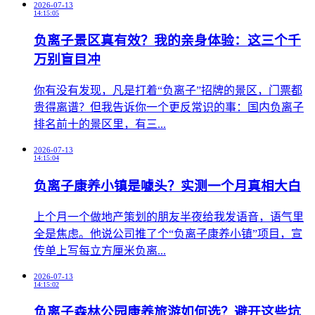
2026-07-13
14:15:05
负离子景区真有效？我的亲身体验：这三个千
万别盲目冲
​你有没有发现，凡是打着“负离子”招牌的景区，门票都
贵得离谱？但我告诉你一个更反常识的事：国内负离子
排名前十的景区里，有三...
2026-07-13
14:15:04
负离子康养小镇是噱头？实测一个月真相大白
​上个月一个做地产策划的朋友半夜给我发语音，语气里
全是焦虑。他说公司推了个“负离子康养小镇”项目，宣
传单上写每立方厘米负离...
2026-07-13
14:15:02
负离子森林公园康养旅游如何选？避开这些坑