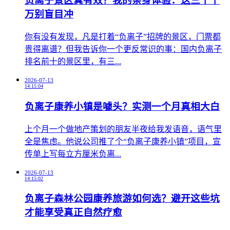
负离子景区真有效？我的亲身体验：这三个千
万别盲目冲
​你有没有发现，凡是打着“负离子”招牌的景区，门票都
贵得离谱？但我告诉你一个更反常识的事：国内负离子
排名前十的景区里，有三...
2026-07-13
14:15:04
负离子康养小镇是噱头？实测一个月真相大白
​上个月一个做地产策划的朋友半夜给我发语音，语气里
全是焦虑。他说公司推了个“负离子康养小镇”项目，宣
传单上写每立方厘米负离...
2026-07-13
14:15:02
负离子森林公园康养旅游如何选？避开这些坑
才能享受真正自然疗愈