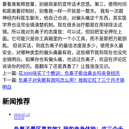
要看臭氧释放量，别被商家的宣传话术忽悠。第三，使用时间
和距离要控制好，别像我一样一开就是一整天。 我有一次跟
神经内科医生聊天，他自己也说，对偏头痛这个东西，其实医
学界也没完全搞清楚机制。现在很多治疗都是在用排除法试
错。所以我对负离子的态度是：可以试，但别把宝全押在上
面。它可能只是你工具箱里的一个小工具，而不是那把万能钥
匙。 但说实话，到底负离子的最佳浓度是多少，使用多久最
安全，对哪种类型的偏头痛最有效，这些细节我到现在也没完
全搞明白。如果你也有偏头痛，也试过负离子，欢迎在评论区
说说你的经历。是翻车了还是真香了？让我涨涨见识。
上一篇:
花3000块买了个教训：负离子能治鼻炎吗亲身经历
下一篇:
负离子对失眠有效吗怎么用？我和它杠了三个月才搞
明白
新闻推荐
2026-07-13
14:15:05