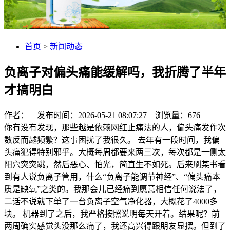
首页
>
新闻动态
负离子对偏头痛能缓解吗，我折腾了半年
才搞明白
作者： 发布时间：2026-05-21 08:07:27 浏览量：
676
你有没有发现，那些越是依赖网红止痛法的人，偏头痛发作次
数反而越频繁？这事困扰了我很久。 去年有一段时间，我偏
头痛犯得特别邪乎。大概每周都要来两三次，每次都是一侧太
阳穴突突跳，然后恶心、怕光，简直生不如死。后来刷某书看
到有人说负离子管用，什么“负离子能调节神经”、“偏头痛本
质是缺氧”之类的。我那会儿已经痛到愿意相信任何说法了，
二话不说就下单了一台负离子空气净化器，大概花了4000多
块。 机器到了之后，我严格按照说明每天开着。结果呢？前
两周确实感觉头没那么痛了，我还高兴得跟朋友显摆。但到了