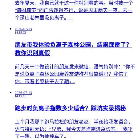
​去年夏天，我自己就干过一件特别蠢的事。当时被一个
“森林康养”的广告迷得不行，说是周末两天一夜，去一
个深山老林里吸负离子。...
2026-07-13
14:15:02
朋友带我体验负离子森林公园，结果踩雷了？
教你识别真假
前几天一个做设计的朋友发来微信，语气特别冲：“你不
是说负离子森林公园康养旅游推荐很靠谱吗？我信了
你，带着老婆孩子去了趟x...
2026-07-13
14:15:01
跑步时负离子指数多少适合？踩坑实录揭秘
上个月我那个跑马拉松的朋友老赵，半夜给我发语音，
语气特别无语：“兄弟，我今天差点跑进急诊室。”我吓
了一跳，以为他撞车了。...