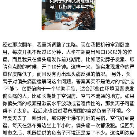
经过那次翻车，我重新调整了策略。现在我把机器拿到卧室
用，每次开机不超过15分钟，人坐在距离出风口1米以外的位
置。而且我只在偏头痛发作前兆期用，比如感觉脖子发紧、眼
睛有点酸的时候，开个10分钟。这样一来，确实发现发作的严
重程度降低了，而且没有再出现头痛反弹的情况。 另外，负
离子对偏头痛能缓解吗这个问题，答案其实不是绝对的“能”或
“不能”。它更偏向于一个辅助手段，适合那些由环境因素诱发
偏头痛的人，比如长期处于空调房、空气不流通的地方。如果
你偏头痛的根源是激素水平波动或者遗传性的，那负离子可能
帮不了太多。 我后来也试过瀑布周围的自然负离子环境。今
年夏天去了一趟贵州，那边有个瀑布附近的民宿，空气好到离
谱。每天在瀑布旁边坐上半小时，偏头痛一次都没犯。但回到
城市之后，机器提供的负离子环境还是差了不少。这说明浓度