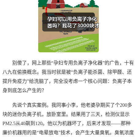
别傻了，网上那些“孕妇专用负离子净化器”的广告，十有
八九在偷换概念。我当时就是被“负离子能杀菌、除甲醛、还
提升免疫力”给洗脑了，完全没考虑一个核心问题：负离子本
身到底怎么产生的？
先说个真实案例。我同事小李，他老婆孕期买了个200多
块的迷你负离子机，放卧室里。结果用了三天，检测仪显示
PM2.5从40飙到120。他以为机器坏了，后来才发现——那种
廉价机器用的是“电晕放电”技术，会产生大量臭氧。臭氧浓度