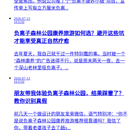
全是焦虑。他说公司推了个“负离子康养小镇”项目，宣
传单上写每立方厘米负离...
2026-07-13
14:15:02
负离子森林公园康养旅游如何选？避开这些坑
才能享受真正自然疗愈
​去年夏天，我自己就干过一件特别蠢的事。当时被一个
“森林康养”的广告迷得不行，说是周末两天一夜，去一
个深山老林里吸负离子。...
2026-07-13
14:15:02
朋友带我体验负离子森林公园，结果踩雷了？
教你识别真假
前几天一个做设计的朋友发来微信，语气特别冲：“你不
是说负离子森林公园康养旅游推荐很靠谱吗？我信了
你，带着老婆孩子去了趟x...