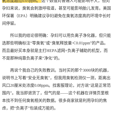
氧浓度超过0.05ppm。
这个数值对普通人可能影响不大，但对
孕妇来说，臭氧会刺激呼吸道，甚至可能影响胎儿发育。美国
环保署（EPA）明确建议孕妇避免在臭氧浓度高的环境中长时
间停留。
所以我的结论很明确：孕妇可以用负离子净化器，但只能
选那些明确标注“零臭氧”或“臭氧释放量＜0.01ppm”的产品。
而且最好买本身就是主打HEPA滤网+负离子辅助的机型，而
不是那种纯靠负离子来“净化”的。
再说个我自己的失败教训。当时买的那个3000块的机器，
说明书上写着“安全无臭氧”，但我用臭氧检测仪一测，距离出
风口20厘米处浓度0.08ppm。找客服理论，对方说“这是正常范
围内”。我当即退货了，但气的是——这个机器在详情页里根
本找不到任何臭氧相关的数据。很多商家就是利用孕妇的焦
虑，把“负离子”包装成万能的。