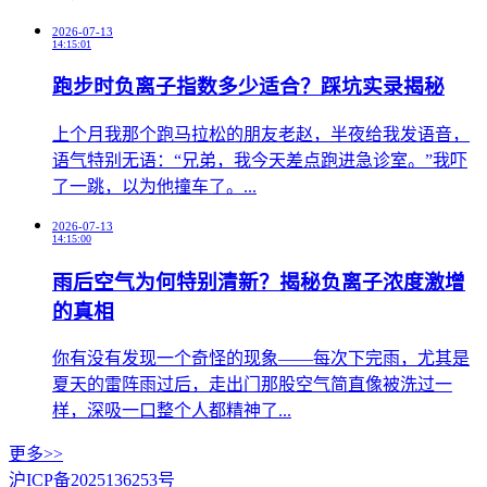
2026-07-13
14:15:01
跑步时负离子指数多少适合？踩坑实录揭秘
上个月我那个跑马拉松的朋友老赵，半夜给我发语音，
语气特别无语：“兄弟，我今天差点跑进急诊室。”我吓
了一跳，以为他撞车了。...
2026-07-13
14:15:00
雨后空气为何特别清新？揭秘负离子浓度激增
的真相
你有没有发现一个奇怪的现象——每次下完雨，尤其是
夏天的雷阵雨过后，走出门那股空气简直像被洗过一
样，深吸一口整个人都精神了...
更多>>
沪ICP备2025136253号