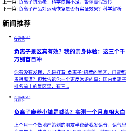
上一篇:
负离子抗衰老：科学依据不足，警惕虚假宣传
下一篇:
负离子产品对运动恢复是否有实证效果？科学解析
新闻推荐
2026-07-13
14:15:05
负离子景区真有效？我的亲身体验：这三个千
万别盲目冲
​你有没有发现，凡是打着“负离子”招牌的景区，门票都
贵得离谱？但我告诉你一个更反常识的事：国内负离子
排名前十的景区里，有三...
2026-07-13
14:15:04
负离子康养小镇是噱头？实测一个月真相大白
​上个月一个做地产策划的朋友半夜给我发语音，语气里