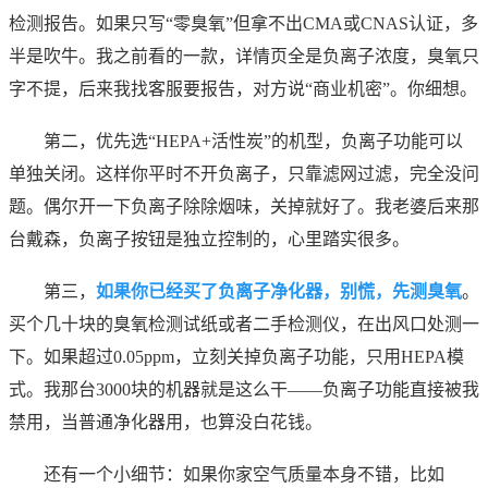
检测报告。如果只写“零臭氧”但拿不出CMA或CNAS认证，多
半是吹牛。我之前看的一款，详情页全是负离子浓度，臭氧只
字不提，后来我找客服要报告，对方说“商业机密”。你细想。
第二，优先选“HEPA+活性炭”的机型，负离子功能可以
单独关闭。这样你平时不开负离子，只靠滤网过滤，完全没问
题。偶尔开一下负离子除除烟味，关掉就好了。我老婆后来那
台戴森，负离子按钮是独立控制的，心里踏实很多。
第三，
如果你已经买了负离子净化器，别慌，先测臭氧
。
买个几十块的臭氧检测试纸或者二手检测仪，在出风口处测一
下。如果超过0.05ppm，立刻关掉负离子功能，只用HEPA模
式。我那台3000块的机器就是这么干——负离子功能直接被我
禁用，当普通净化器用，也算没白花钱。
还有一个小细节：如果你家空气质量本身不错，比如