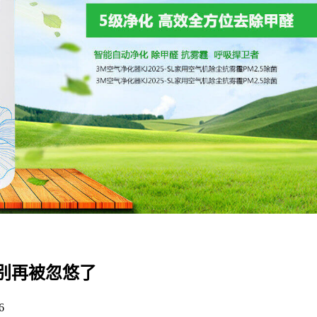
别再被忽悠了
6