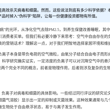
能高效杀灭病毒和细菌。然而，这些说法到底有多少科学依据？
品时掉入“伪科学”陷阱，让每一份健康投资都物有所值。
病”的光环，从净化空气去除PM2.5，到养生保健改善睡眠，其
引消费者买单。但我们有必要冷静下来思考：空气中自由存在的
装的营销话术？理解这一点，对于我们明智地选择家居环境和维
负离子本身是带负电荷的空气微粒，由氧分子结合自由电子而形
。科学研究确实证实，一定浓度的负离子可以对沉降空气中的悬
”是两个完全不同的概念，前者是物理作用，后者则涉及复杂的生
下，负离子对病毒和细菌的具体影响。一些经过同行评议的研究论
细菌气溶胶）显示出一定的抑制或灭菌效果。这种效果通常与几
微生物处于自由悬浮状态，易于与离子发生作用。