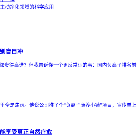
主动净化领域的科学应用
别盲目冲
票都贵得离谱？但我告诉你一个更反常识的事：国内负离子排名前十
里全是焦虑。他说公司推了个“负离子康养小镇”项目，宣传单上写
能享受真正自然疗愈