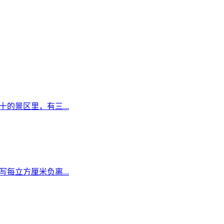
的景区里，有三...
每立方厘米负离...