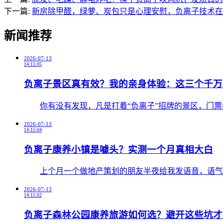
下一篇:
新房除甲醛，绿萝、炭包只是心理安慰，负离子技术在
新闻推荐
2026-07-13
14:15:05
负离子景区真有效？我的亲身体验：这三个千万
​你有没有发现，凡是打着“负离子”招牌的景区，门
2026-07-13
14:15:04
负离子康养小镇是噱头？实测一个月真相大白
​上个月一个做地产策划的朋友半夜给我发语音，语气
2026-07-13
14:15:02
负离子森林公园康养旅游如何选？避开这些坑才