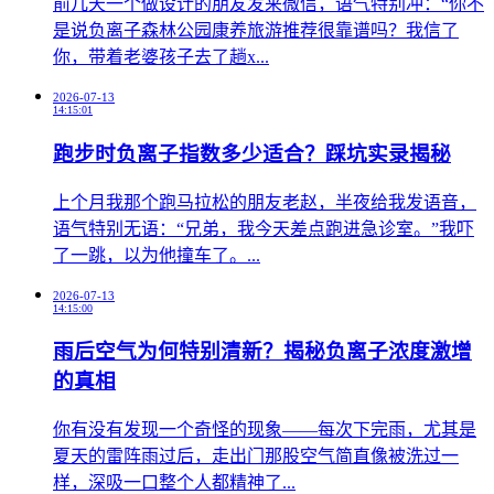
前几天一个做设计的朋友发来微信，语气特别冲：“你不
是说负离子森林公园康养旅游推荐很靠谱吗？我信了
你，带着老婆孩子去了趟x...
2026-07-13
14:15:01
跑步时负离子指数多少适合？踩坑实录揭秘
上个月我那个跑马拉松的朋友老赵，半夜给我发语音，
语气特别无语：“兄弟，我今天差点跑进急诊室。”我吓
了一跳，以为他撞车了。...
2026-07-13
14:15:00
雨后空气为何特别清新？揭秘负离子浓度激增
的真相
你有没有发现一个奇怪的现象——每次下完雨，尤其是
夏天的雷阵雨过后，走出门那股空气简直像被洗过一
样，深吸一口整个人都精神了...