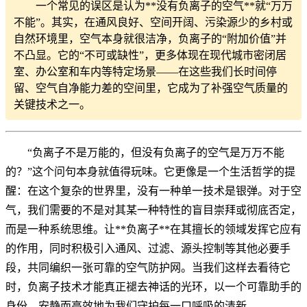
一个常见的误区是认为**没有负离子的空气**就“万万
不能”。其实，在通风良好、空间开阔、污染源少的乡村或
自然环境里，空气本身就很洁净，负离子的“附加价值”并
不凸显。它的“不可或缺性”，更多体现在现代城市密闭居
室、办公室和车内等特定场景——在这些我们长时间停
留、空气自净能力差的空间里，它成为了补强空气质量的
关键技术之一。
“负离子不是万能的，但没有负离子的空气是万万不能
的？”这个问句本身就值得玩味。它更像是一个生活哲学的提
醒：在这个复杂的世界里，没有一种单一技术是银弹。对于空
气，我们需要的不是对其某一种特性的盲目崇拜或彻底否定，
而是一种系统思维。让**负离子**在其擅长的领域发挥它应有
的作用，同时积极引入通风、过滤、源头控制等其他必要手
段，共同编织一张可靠的空气防护网。当我们这样去看待它
时，负离子技术才能真正褪去神话的光环，以一个可靠助手的
身份，安静而高效地为我们守护每一口呼吸的清新。