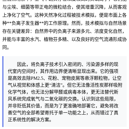
与尘埃、细菌等带正电的微粒结合，使其增重沉降，从而客观
上净化了空气。这种天然净化过程被技术模拟，便是市面上各
种**负离子发生器**的工作原理。然而，技术模拟与自然场景
存在关键差异：自然界中的负离子来源多元、浓度变化自然，
并能与丰富的水汽、植物芬多精、以及良好的空气流通形成协
同。
因此，将负离子技术引入密闭的、污染源多样的现
代室内空间时，其作用边界便清晰显现出来。它的强项
是高效去除PM2.5、花粉、宠物皮屑等悬浮颗粒物，让空
气从视觉和体感上更“清洁”。但它无法像活性炭那样吸附
化学气体，也无法分解甲醛或病毒本体，更无法替代新
风系统完成氧气与二氧化碳的交换。认识到这些局限，
并非贬低其价值，而是为了更准确地部署它，避免将改
善空气的全部希望寄托于单一功能之上，从而错过了真
正系统性的解决方案。