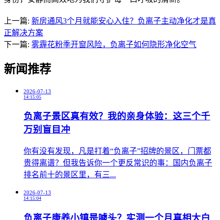
上一篇:
新房通风3个月就能安心入住？负离子主动净化才是真
正解决方案
下一篇:
雾霾花粉季开窗风险，负离子如何隐形净化空气
新闻推荐
2026-07-13
14:15:05
负离子景区真有效？我的亲身体验：这三个千
万别盲目冲
​你有没有发现，凡是打着“负离子”招牌的景区，门票都
贵得离谱？但我告诉你一个更反常识的事：国内负离子
排名前十的景区里，有三...
2026-07-13
14:15:04
负离子康养小镇是噱头？实测一个月真相大白