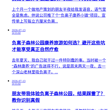
​上个月一个做地产策划的朋友半夜给我发语音，语气里
全是焦虑。他说公司推了个“负离子康养小镇”项目，宣
传单上写每立方厘米负离...
2026-07-13
14:15:02
负离子森林公园康养旅游如何选？避开这些坑
才能享受真正自然疗愈
​去年夏天，我自己就干过一件特别蠢的事。当时被一个
“森林康养”的广告迷得不行，说是周末两天一夜，去一
个深山老林里吸负离子。...
2026-07-13
14:15:02
朋友带我体验负离子森林公园，结果踩雷了？
教你识别真假