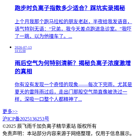
跑步时负离子指数多少适合？踩坑实录揭秘
上个月我那个跑马拉松的朋友老赵，半夜给我发语音，
语气特别无语：“兄弟，我今天差点跑进急诊室。”我吓
了一跳，以为他撞车了。...
2026-07-13
14:15:00
雨后空气为何特别清新？揭秘负离子浓度激增
的真相
你有没有发现一个奇怪的现象——每次下完雨，尤其是
夏天的雷阵雨过后，走出门那股空气简直像被洗过一
样，深吸一口整个人都精神了...
更多>>
沪ICP备2025136253号
©2025 辰飞雨千加负离子精华素站 版权所有
免责声明：本站部分内容来源于网络整理，仅用于信息展示。