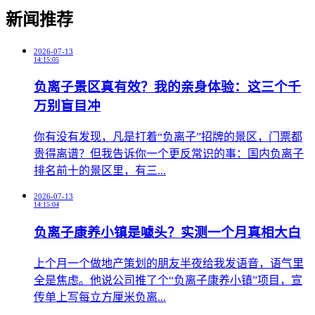
新闻推荐
2026-07-13
14:15:05
负离子景区真有效？我的亲身体验：这三个千
万别盲目冲
​你有没有发现，凡是打着“负离子”招牌的景区，门票都
贵得离谱？但我告诉你一个更反常识的事：国内负离子
排名前十的景区里，有三...
2026-07-13
14:15:04
负离子康养小镇是噱头？实测一个月真相大白
​上个月一个做地产策划的朋友半夜给我发语音，语气里
全是焦虑。他说公司推了个“负离子康养小镇”项目，宣
传单上写每立方厘米负离...