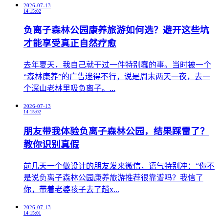
2026-07-13
14:15:02
负离子森林公园康养旅游如何选？避开这些坑
才能享受真正自然疗愈
​去年夏天，我自己就干过一件特别蠢的事。当时被一个
“森林康养”的广告迷得不行，说是周末两天一夜，去一
个深山老林里吸负离子。...
2026-07-13
14:15:02
朋友带我体验负离子森林公园，结果踩雷了？
教你识别真假
前几天一个做设计的朋友发来微信，语气特别冲：“你不
是说负离子森林公园康养旅游推荐很靠谱吗？我信了
你，带着老婆孩子去了趟x...
2026-07-13
14:15:01