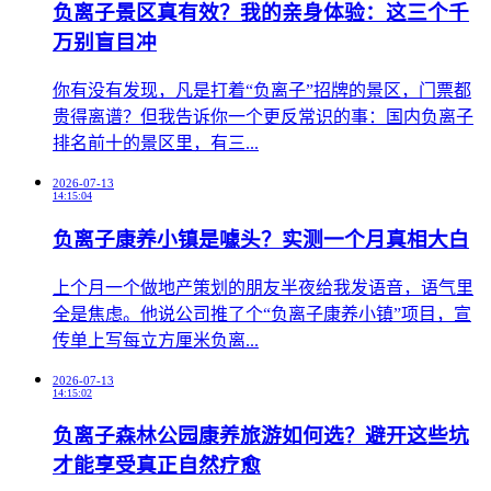
负离子景区真有效？我的亲身体验：这三个千
万别盲目冲
​你有没有发现，凡是打着“负离子”招牌的景区，门票都
贵得离谱？但我告诉你一个更反常识的事：国内负离子
排名前十的景区里，有三...
2026-07-13
14:15:04
负离子康养小镇是噱头？实测一个月真相大白
​上个月一个做地产策划的朋友半夜给我发语音，语气里
全是焦虑。他说公司推了个“负离子康养小镇”项目，宣
传单上写每立方厘米负离...
2026-07-13
14:15:02
负离子森林公园康养旅游如何选？避开这些坑
才能享受真正自然疗愈