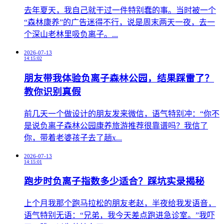
​去年夏天，我自己就干过一件特别蠢的事。当时被一个
“森林康养”的广告迷得不行，说是周末两天一夜，去一
个深山老林里吸负离子。...
2026-07-13
14:15:02
朋友带我体验负离子森林公园，结果踩雷了？
教你识别真假
前几天一个做设计的朋友发来微信，语气特别冲：“你不
是说负离子森林公园康养旅游推荐很靠谱吗？我信了
你，带着老婆孩子去了趟x...
2026-07-13
14:15:01
跑步时负离子指数多少适合？踩坑实录揭秘
上个月我那个跑马拉松的朋友老赵，半夜给我发语音，
语气特别无语：“兄弟，我今天差点跑进急诊室。”我吓