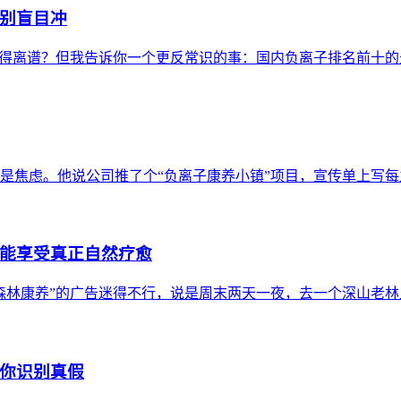
别盲目冲
贵得离谱？但我告诉你一个更反常识的事：国内负离子排名前十的景
是焦虑。他说公司推了个“负离子康养小镇”项目，宣传单上写每立
能享受真正自然疗愈
森林康养”的广告迷得不行，说是周末两天一夜，去一个深山老林里
你识别真假