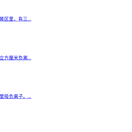
区里，有三...
方厘米负离...
吸负离子。...