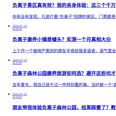
负离子景区真有效？我的亲身体验：这三个千万
​你有没有发现，凡是打着“负离子”招牌的景区，门票都
2026-07-13
14:15:04
负离子康养小镇是噱头？实测一个月真相大白
​上个月一个做地产策划的朋友半夜给我发语音，语气里全
2026-07-13
14:15:02
负离子森林公园康养旅游如何选？避开这些坑才
​去年夏天，我自己就干过一件特别蠢的事。当时被一个“
2026-07-13
14:15:02
朋友带我体验负离子森林公园，结果踩雷了？教